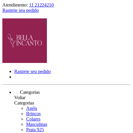
Atendimento:
11 21224210
Rastreie seu pedido
Rastreie seu pedido
Categorias
Voltar
Categorias
Anéis
Brincos
Colares
Masculinas
Prata 925