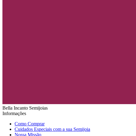
Bella Incanto Semijoias
Informações
Como Comprar
Cuidados Especiais com a sua Semijoia
Nossa Missão