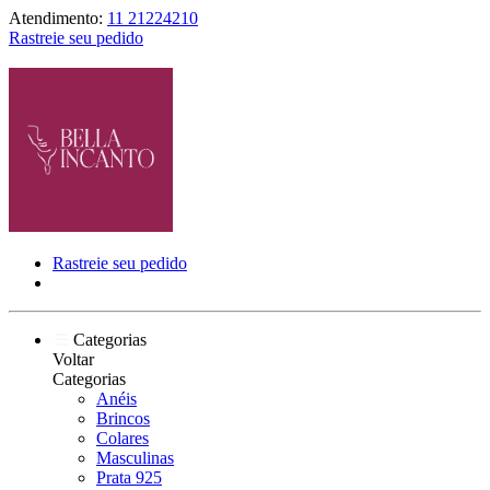
Atendimento:
11 21224210
Rastreie seu pedido
Rastreie seu pedido
Categorias
Voltar
Categorias
Anéis
Brincos
Colares
Masculinas
Prata 925