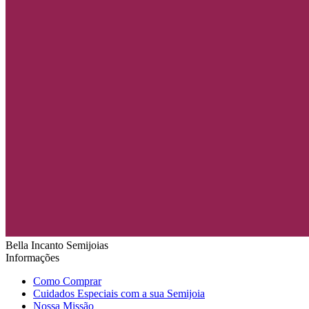
Bella Incanto Semijoias
Informações
Como Comprar
Cuidados Especiais com a sua Semijoia
Nossa Missão